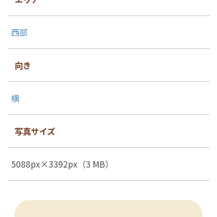
西部
向き
横
写真サイズ
5088px×3392px（3 MB）