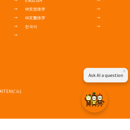
ENGLISH
中文简体字
中文繁体字
한국어
×
Ask AI a question
ITENビル)