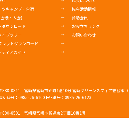
旅行
協会について
ーツキャンプ・合宿
協会活動情報
E(会議・大会)
賛助会員
トダウンロード
お役立ちリンク
ライブラリー
お問い合わせ
フレットダウンロード
ンティアガイド
〒880-0811
宮崎県宮崎市錦町1番10号 宮崎グリーンスフィア壱番館（K
電話番号：0985-26-6100
FAX番号：0985-26-6123
〒880-8501
宮崎県宮崎市橘通東2丁目10番1号
電話番号：0985-26-7103
FAX番号：0985-44-4725