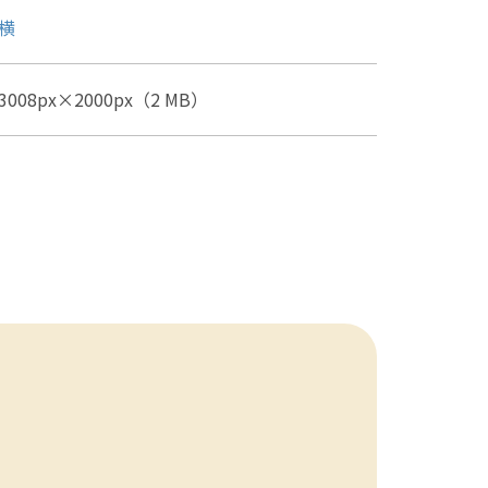
横
3008px×2000px（2 MB）