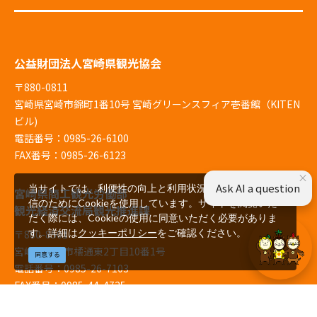
公益財団法人宮崎県観光協会
〒880-0811
宮崎県宮崎市錦町1番10号 宮崎グリーンスフィア壱番館（KITEN
ビル)
電話番号：0985-26-6100
FAX番号：0985-26-6123
×
Ask AI a question
当サイトでは、利便性の向上と利用状況の解析、広告配
宮崎県商工観光労働部
信のためにCookieを使用しています。サイトを閲覧いた
観光経済交流局観光推進課
だく際には、Cookieの使用に同意いただく必要がありま
す。詳細は
クッキーポリシー
をご確認ください。
〒880-8501
宮崎県宮崎市橘通東2丁目10番1号
同意する
電話番号：0985-26-7103
FAX番号：0985-44-4725