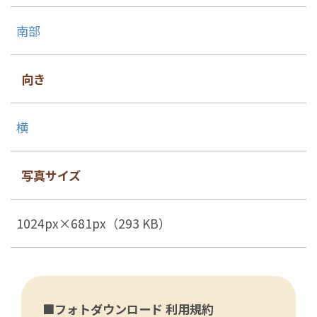
南部
向き
横
写真サイズ
1024px×681px（293 KB）
■フォトダウンロード 利用規約