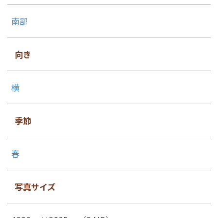
南部
向き
横
季節
春
写真サイズ