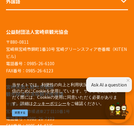
外国語
公益財団法人宮崎県観光協会
〒880-0811
宮崎県宮崎市錦町1番10号 宮崎グリーンスフィア壱番館（KITEN
ビル)
電話番号：0985-26-6100
FAX番号：0985-26-6123
×
Ask AI a question
当サイトでは、利便性の向上と利用状況の解析、広告配
宮崎県商工観光労働部
信のためにCookieを使用しています。サイトを閲覧いた
観光経済交流局観光推進課
だく際には、Cookieの使用に同意いただく必要がありま
す。詳細は
クッキーポリシー
をご確認ください。
〒880-8501
宮崎県宮崎市橘通東2丁目10番1号
同意する
電話番号：0985-26-7103
FAX番号：0985-44-4725