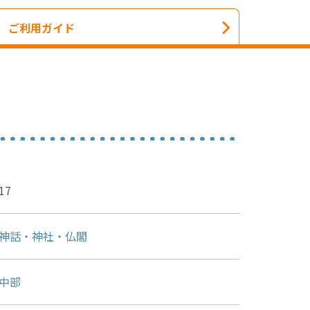
ご利用ガイド
17
神話・神社・仏閣
中部