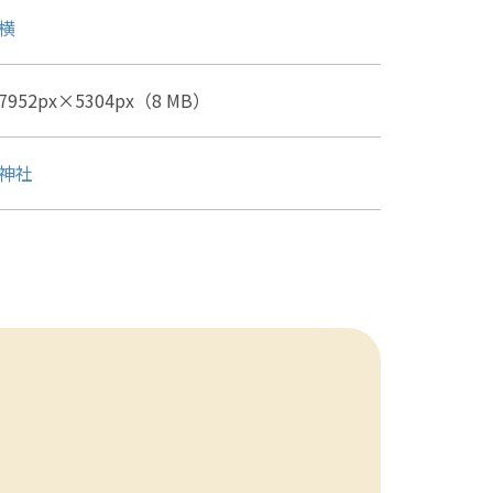
横
7952px×5304px（8 MB）
神社