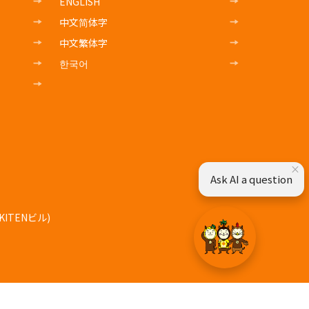
ENGLISH
中文简体字
中文繁体字
한국어
×
Ask AI a question
ITENビル)