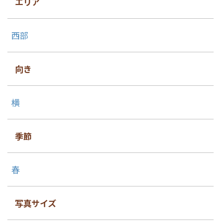
エリア
西部
向き
横
季節
春
写真サイズ