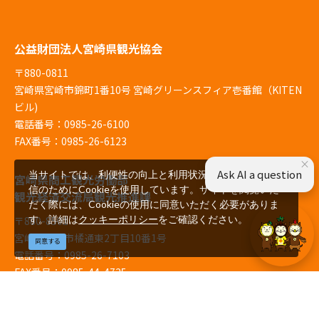
公益財団法人宮崎県観光協会
〒880-0811
宮崎県宮崎市錦町1番10号 宮崎グリーンスフィア壱番館（KITEN
ビル)
電話番号：0985-26-6100
FAX番号：0985-26-6123
×
Ask AI a question
当サイトでは、利便性の向上と利用状況の解析、広告配
宮崎県商工観光労働部
信のためにCookieを使用しています。サイトを閲覧いた
観光経済交流局観光推進課
だく際には、Cookieの使用に同意いただく必要がありま
す。詳細は
クッキーポリシー
をご確認ください。
〒880-8501
宮崎県宮崎市橘通東2丁目10番1号
同意する
電話番号：0985-26-7103
FAX番号：0985-44-4725