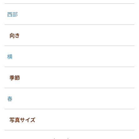
西部
向き
横
季節
春
写真サイズ