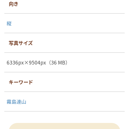
向き
縦
写真サイズ
6336px×9504px（36 MB）
キーワード
霧島連山