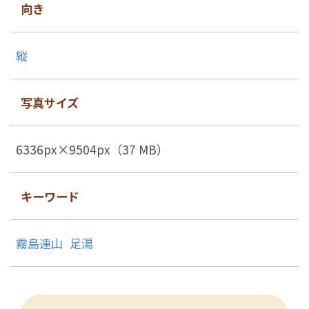
向き
縦
写真サイズ
6336px×9504px（37 MB）
キーワード
霧島連山
足湯