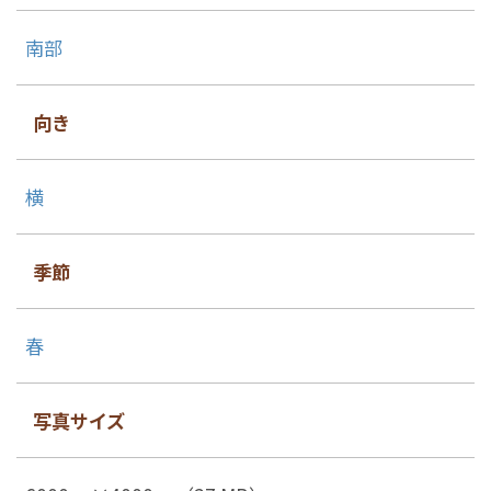
南部
向き
横
季節
春
写真サイズ