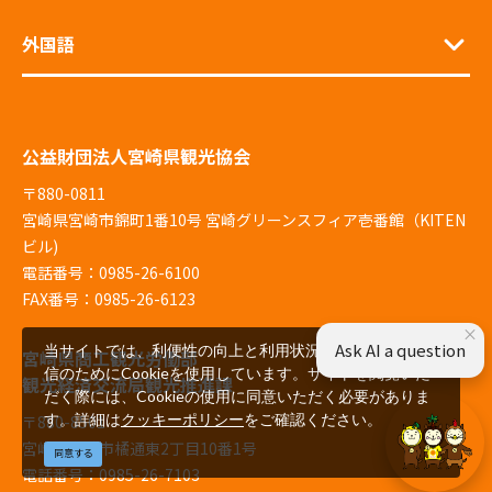
外国語
公益財団法人宮崎県観光協会
〒880-0811
宮崎県宮崎市錦町1番10号 宮崎グリーンスフィア壱番館（KITEN
ビル)
電話番号：0985-26-6100
FAX番号：0985-26-6123
×
Ask AI a question
当サイトでは、利便性の向上と利用状況の解析、広告配
宮崎県商工観光労働部
信のためにCookieを使用しています。サイトを閲覧いた
観光経済交流局観光推進課
だく際には、Cookieの使用に同意いただく必要がありま
す。詳細は
クッキーポリシー
をご確認ください。
〒880-8501
宮崎県宮崎市橘通東2丁目10番1号
同意する
電話番号：0985-26-7103