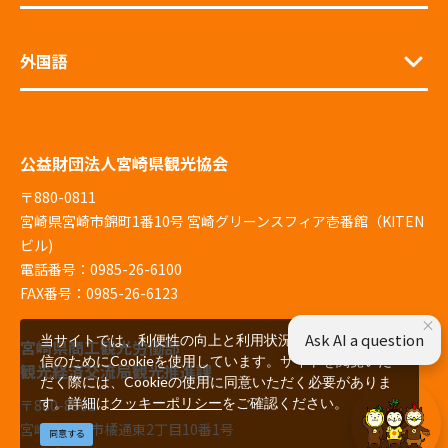
外国語
公益財団法人宮崎県観光協会
〒880-0811
宮崎県宮崎市錦町1番10号 宮崎グリーンスフィア壱番館（KITEN
ビル)
電話番号：0985-26-6100
FAX番号：0985-26-6123
×
Ask AI a question
当サイトでは、利便性の向上と利用状況の解析、広告配
宮崎県商工観光労働部
信のためにCookieを使用しています。サイトを閲覧いた
観光経済交流局観光推進課
だく際には、Cookieの使用に同意いただく必要がありま
す。詳細は
クッキーポリシー
をご確認ください。
〒880-8501
宮崎県宮崎市橘通東2丁目10番1号
同意する