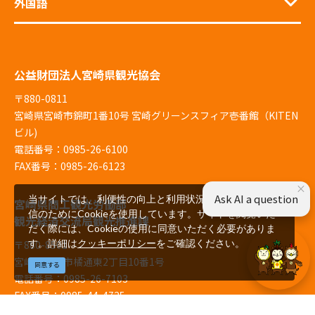
外国語
公益財団法人宮崎県観光協会
〒880-0811
宮崎県宮崎市錦町1番10号 宮崎グリーンスフィア壱番館（KITEN
ビル)
電話番号：0985-26-6100
FAX番号：0985-26-6123
×
Ask AI a question
当サイトでは、利便性の向上と利用状況の解析、広告配
宮崎県商工観光労働部
信のためにCookieを使用しています。サイトを閲覧いた
観光経済交流局観光推進課
だく際には、Cookieの使用に同意いただく必要がありま
す。詳細は
クッキーポリシー
をご確認ください。
〒880-8501
宮崎県宮崎市橘通東2丁目10番1号
同意する
電話番号：0985-26-7103
FAX番号：0985-44-4725