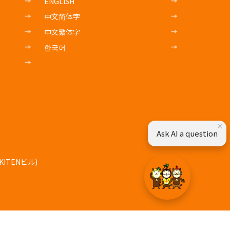
ENGLISH
中文简体字
中文繁体字
한국어
×
Ask AI a question
ITENビル)