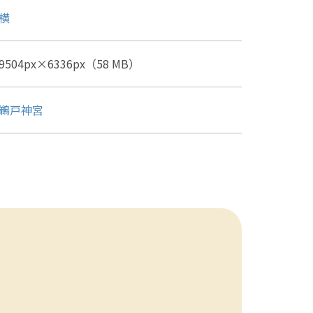
横
9504px×6336px（58 MB）
鵜戸神宮