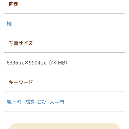
向き
縦
写真サイズ
6336px×9504px（44 MB）
キーワード
城下町
城跡
おび
大手門