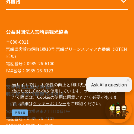
外国語
公益財団法人宮崎県観光協会
〒880-0811
宮崎県宮崎市錦町1番10号 宮崎グリーンスフィア壱番館（KITEN
ビル)
電話番号：0985-26-6100
FAX番号：0985-26-6123
×
Ask AI a question
当サイトでは、利便性の向上と利用状況の解析、広告配
宮崎県商工観光労働部
信のためにCookieを使用しています。サイトを閲覧いた
観光経済交流局観光推進課
だく際には、Cookieの使用に同意いただく必要がありま
す。詳細は
クッキーポリシー
をご確認ください。
〒880-8501
宮崎県宮崎市橘通東2丁目10番1号
同意する
電話番号：0985-26-7103
FAX番号：0985-44-4725