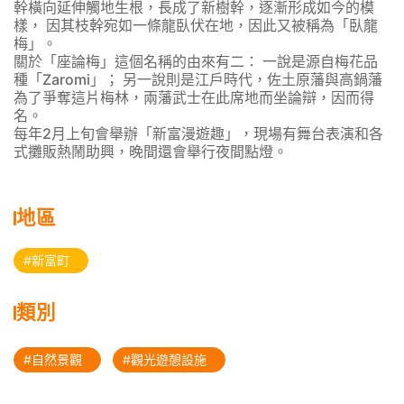
幹橫向延伸觸地生根，長成了新樹幹，逐漸形成如今的模
樣， 因其枝幹宛如一條龍臥伏在地，因此又被稱為「臥龍
梅」。
關於「座論梅」這個名稱的由來有二： 一說是源自梅花品
種「Zaromi」； 另一說則是江戶時代，佐土原藩與高鍋藩
為了爭奪這片梅林，兩藩武士在此席地而坐論辯，因而得
名。
每年2月上旬會舉辦「新富漫遊趣」，現場有舞台表演和各
式攤販熱鬧助興，晚間還會舉行夜間點燈。
地區
#新富町
類別
#自然景觀
#觀光遊憩設施