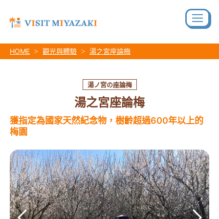
HOME
觀光與體驗
湯之宮座論梅
湯ノ宮の座論梅
湯之宮座論梅
獲指定為國家天然紀念物，樹齡超過600年以上的
梅園