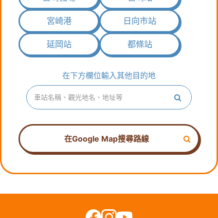
宮崎港
日向市站
延岡站
都條站
指
定
在下方欄位輸入其他目的地
し
た
条
件
で
検
索
在Google Map搜尋路線