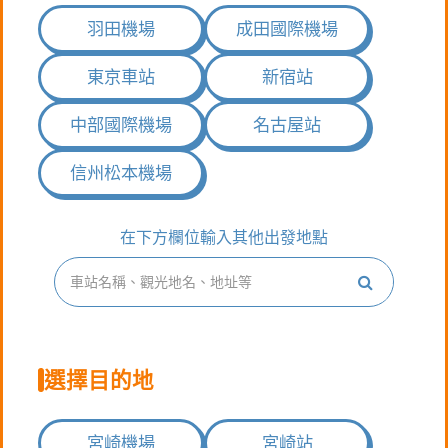
羽田機場
成田國際機場
東京車站
新宿站
中部國際機場
名古屋站
信州松本機場
指
定
在下方欄位輸入其他出發地點
し
た
条
件
で
検
索
選擇目的地
宮崎機場
宮崎站