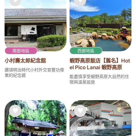
南部地區
西部地區
小村壽太郎紀念館
蝦野高原飯店【舊名】Hot
el Pico Lanai 蝦野高原
讚頌明治時代小村外交官豐功偉
業的紀念館
能盡情享受蝦野高原大自然的住
宿與溫泉設施