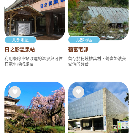
北部地區
北部地區
日之影溫泉站
鶴富宅邸
利用廢線車站改建的溫泉與可住
留存於祕境椎葉村，鶴富姬淒美
在電車裡的旅宿
愛情的舞台