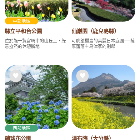
中部地區
縣立平和台公園
仙巖園（鹿兒島縣）
位於能一覽宮崎市的山丘上，綠
可眺望櫻島的美麗日本庭園──薩
意盎然的休憩勝地
摩藩藩主島津家的別邸
西部地區
繡球花公園
湯布院（大分縣）