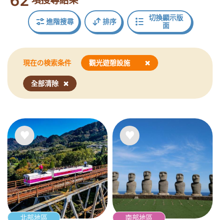
62
項搜尋結果
切換顯示版
進階搜尋
排序
面
現在の検索条件
觀光遊憩設施
全部清除
北部地區
南部地區