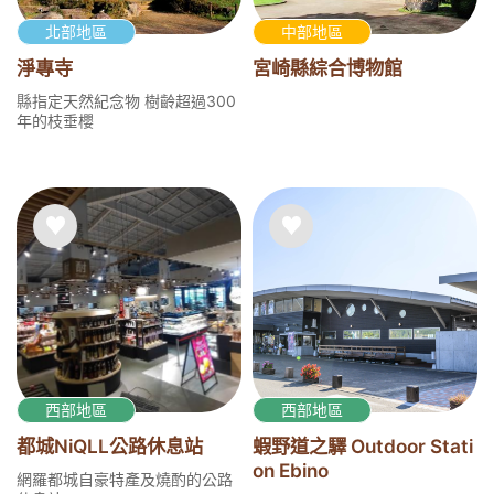
北部地區
中部地區
淨專寺
宮崎縣綜合博物館
縣指定天然紀念物 樹齡超過300
年的枝垂櫻
西部地區
西部地區
都城NiQLL公路休息站
蝦野道之驛 Outdoor Stati
on Ebino
網羅都城自豪特產及燒酌的公路