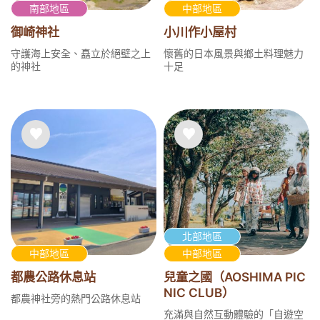
南部地區
中部地區
御崎神社
小川作小屋村
守護海上安全、矗立於絕壁之上
懷舊的日本風景與鄉土料理魅力
的神社
十足
北部地區
中部地區
中部地區
都農公路休息站
兒童之國（AOSHIMA PIC
NIC CLUB）
都農神社旁的熱門公路休息站
充滿與自然互動體驗的「自遊空