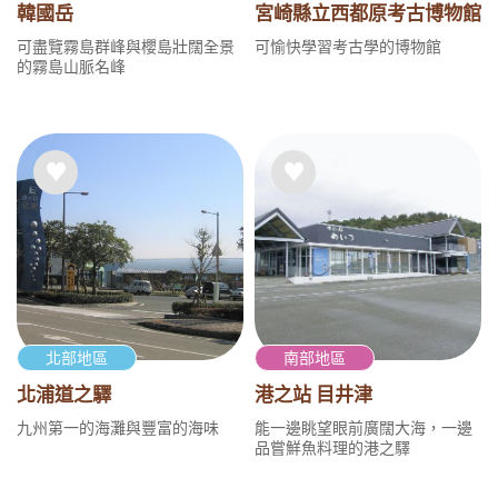
韓國岳
宮崎縣立西都原考古博物館
可盡覽霧島群峰與櫻島壯闊全景
可愉快學習考古學的博物館
的霧島山脈名峰
北部地區
南部地區
北浦道之驛
港之站 目井津
九州第一的海灘與豐富的海味
能一邊眺望眼前廣闊大海，一邊
品嘗鮮魚料理的港之驛