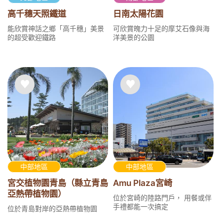
高千穗天照鐵道
日南太陽花園
能欣賞神話之鄉「高千穗」美景
可欣賞魄力十足的摩艾石像與海
的超受歡迎鐵路
洋美景的公園
中部地區
中部地區
宮交植物園青島（縣立青島
Amu Plaza宮崎
亞熱帶植物園）
位於宮崎的陸路門戶， 用餐或伴
手禮都能一次搞定
位於青島對岸的亞熱帶植物園