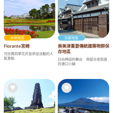
中部地區
北部地區
Florante宮崎
美美津重要傳統建築物群保
存地區
可欣賞四季花卉並參加活動的人
氣景點
日向神話的舞台 保留古老街道
的港口小鎮