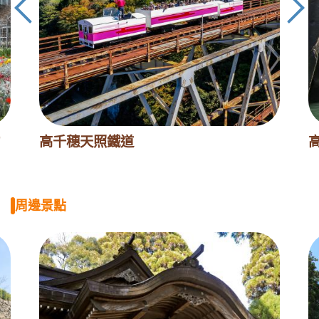
高千穗天照鐵道
周邊景點