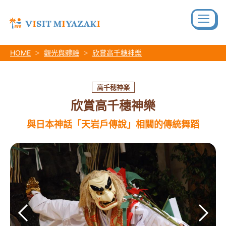
HOME
觀光與體驗
欣賞高千穗神樂
高千穂神楽
欣賞高千穗神樂
與日本神話「天岩戶傳說」相關的傳統舞蹈