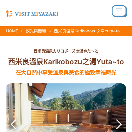
HOME
觀光與體驗
西米良溫泉Karikobozu之湯Yuta~to
西米良温泉カリコボーズの湯ゆた～と
西米良溫泉Karikobozu之湯Yuta~to
在大自然中享受溫泉與美食的極致幸福時光