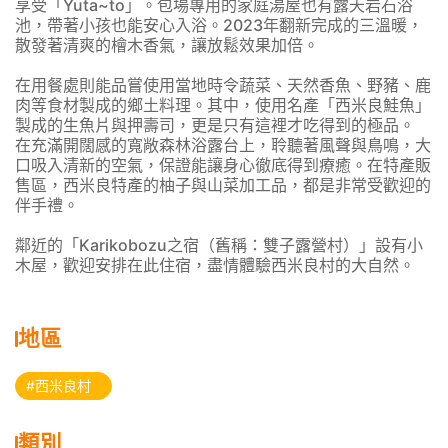
享受「Yuta~to」。包場專用的家庭湯屋也有露天岩石浴
池，帶著小孩也能安心入浴。2023年翻新完成的三溫暖，
散發著清爽的檜木香氣，讓放鬆效果加倍。
在用餐處則能品嘗使用當地時令蔬菜、天然香魚、野豬、鹿
肉等食材製成的鄉土料理。其中，使用名產「西米良鮭魚」
製成的生魚片與押壽司，更是只有這裡才吃得到的極品。
在充滿開闊感的寬敞森林浴露台上，聆聽著風聲與鳥鳴，大
口吸入清新的空氣，保證能讓身心徹底得到療癒。在特產販
售區，西米良特產的柚子與山菜加工品，都是非常受歡迎的
伴手禮。
鄰近的「Karikobozu之宿（舊稱：雙子露營村）」設有小
木屋，歡迎安排在此住宿，盡情體驗西米良村的大自然。
地區
#西米良村
類別