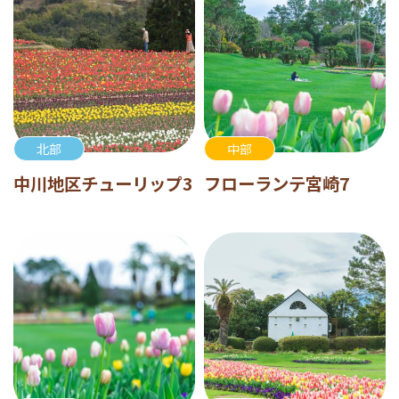
北部
中部
中川地区チューリップ3
フローランテ宮崎7