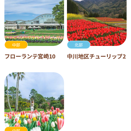
中部
北部
フローランテ宮崎10
中川地区チューリップ2
中部