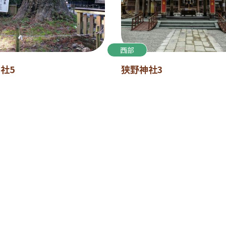
西部
社5
狭野神社3