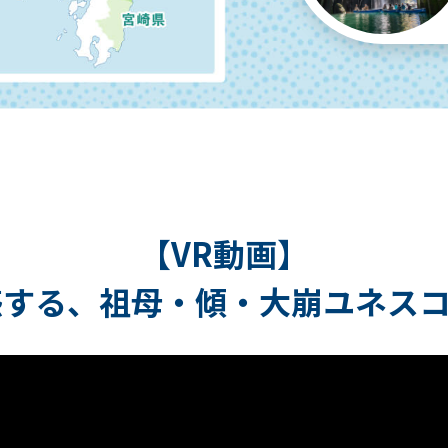
【VR動画】
感する、
祖母・傾・大崩ユネス