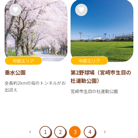
中部エリア
中部エリア
垂水公園
第2野球場（宮崎市生目の
杜運動公園）
全長約2kmの桜のトンネルがお
出迎え
宮崎市生目の杜運動公園
1
2
3
4