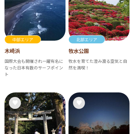
中部エリア
北部エリア
木崎浜
牧水公園
国際大会も開催され一躍有名に
牧水を育てた澄み渡る空気と自
なった日本有数のサーフポイン
然を満喫！
ト