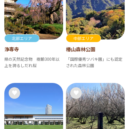
北部エリア
中部エリア
浄専寺
椿山森林公園
県の天然記念物 樹齢300年以
「国際優秀ツバキ園」にも認定
上を誇るしだれ桜
された森林公園