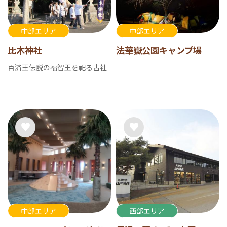
中部エリア
中部エリア
比木神社
法華嶽公園キャンプ場
百済王伝説の福智王を祀る古社
中部エリア
西部エリア