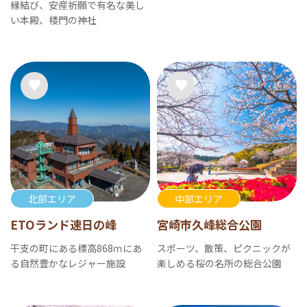
縁結び、安産祈願で有名な美し
い本殿、楼門の神社
北部エリア
中部エリア
ETOランド速日の峰
宮崎市久峰総合公園
干支の町にある標高868ｍにあ
スポーツ、散策、ピクニックが
る自然豊かなレジャー施設
楽しめる桜の名所の総合公園