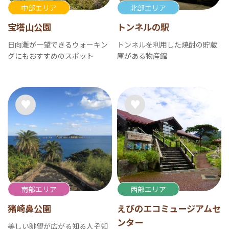
中部エリア
北部エリア
宝塔山公園
トンネルの駅
日向灘が一望できるウォーキン
トンネルを利用した焼酎の貯蔵
グにもおすすめのスポット
庫がある物産館
南部エリア
西部エリア
猪崎鼻公園
えびのエコミュージアムセ
ンター
美しい眺望が広がる知る人ぞ知