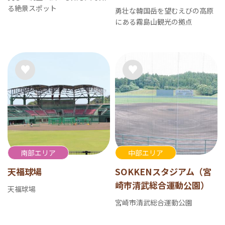
る絶景スポット
勇壮な韓国岳を望むえびの高原
にある霧島山観光の拠点
南部エリア
中部エリア
天福球場
SOKKENスタジアム（宮
崎市清武総合運動公園）
天福球場
宮崎市清武総合運動公園