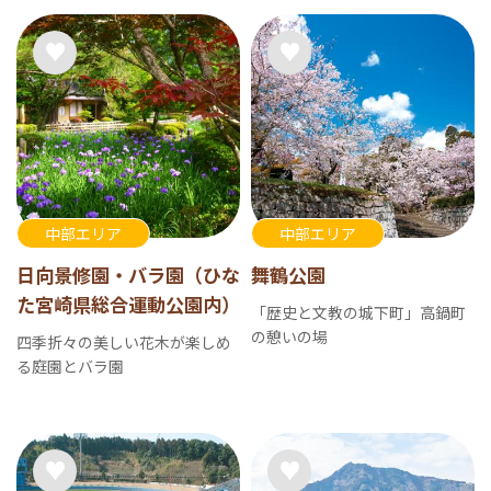
中部エリア
中部エリア
日向景修園・バラ園（ひな
舞鶴公園
た宮崎県総合運動公園内）
「歴史と文教の城下町」高鍋町
の憩いの場
四季折々の美しい花木が楽しめ
る庭園とバラ園