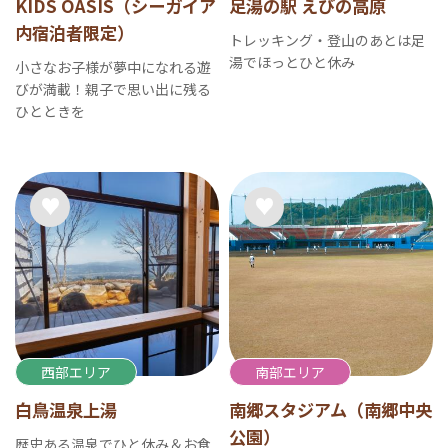
KIDS OASIS（シーガイア
足湯の駅 えびの高原
内宿泊者限定）
トレッキング・登山のあとは足
湯でほっとひと休み
小さなお子様が夢中になれる遊
びが満載！親子で思い出に残る
ひとときを
西部エリア
南部エリア
白鳥温泉上湯
南郷スタジアム（南郷中央
公園）
歴史ある温泉でひと休み＆お食