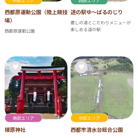
中部エリア
西部エリア
西都原運動公園（陸上競技
道の駅ゆ～ぱるのじり
場）
癒しの湯とこだわりメニューが
楽しめる道の駅
西都原運動公園
南部エリア
中部エリア
榎原神社
西都市清水台総合公園