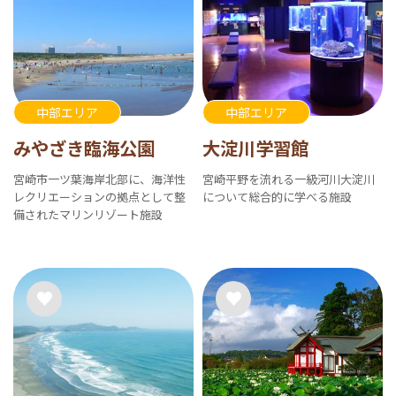
中部エリア
中部エリア
みやざき臨海公園
大淀川学習館
宮崎市一ツ葉海岸北部に、海洋性
宮崎平野を流れる一級河川大淀川
レクリエーションの拠点として整
について総合的に学べる施設
備されたマリンリゾート施設