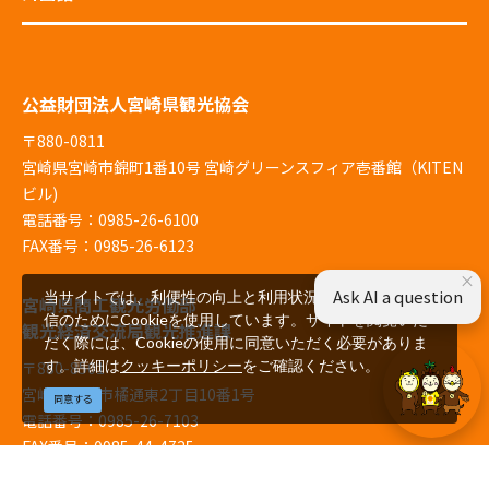
公益財団法人宮崎県観光協会
〒880-0811
宮崎県宮崎市錦町1番10号 宮崎グリーンスフィア壱番館（KITEN
ビル)
電話番号：0985-26-6100
FAX番号：0985-26-6123
×
Ask AI a question
当サイトでは、利便性の向上と利用状況の解析、広告配
宮崎県商工観光労働部
信のためにCookieを使用しています。サイトを閲覧いた
観光経済交流局観光推進課
だく際には、Cookieの使用に同意いただく必要がありま
す。詳細は
クッキーポリシー
をご確認ください。
〒880-8501
宮崎県宮崎市橘通東2丁目10番1号
同意する
電話番号：0985-26-7103
FAX番号：0985-44-4725