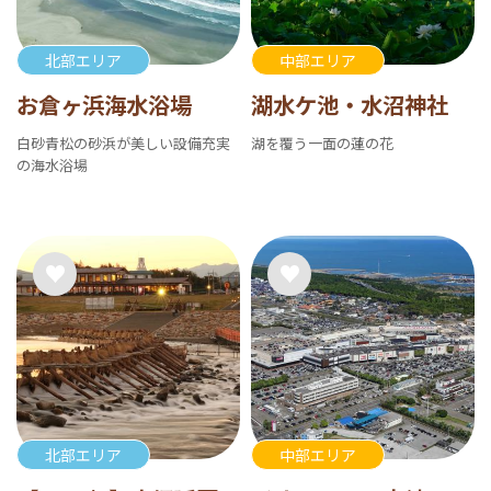
北部エリア
中部エリア
お倉ヶ浜海水浴場
湖水ケ池・水沼神社
白砂青松の砂浜が美しい設備充実
湖を覆う一面の蓮の花
の海水浴場
北部エリア
中部エリア