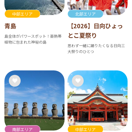
中部エリア
北部エリア
青島
【2026】日向ひょっ
とこ夏祭り
島全体がパワースポット！亜熱帯
植物に包まれた神秘の島
思わず一緒に踊りたくなる日向三
大祭りのひとつ
南部エリア
中部エリア