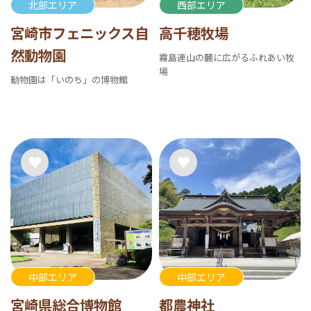
北部エリア
西部エリア
宮崎市フェニックス自
高千穂牧場
然動物園
霧島連山の麓に広がるふれあい牧
場
動物園は「いのち」の博物館
中部エリア
中部エリア
宮崎県総合博物館
都農神社