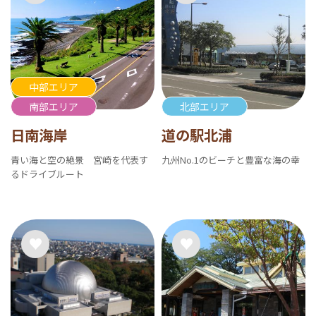
中部エリア
南部エリア
北部エリア
日南海岸
道の駅北浦
青い海と空の絶景 宮崎を代表す
九州No.1のビーチと豊富な海の幸
るドライブルート