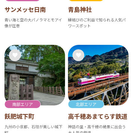
サンメッセ日南
青島神社
青い海と空の大パノラマとモアイ
縁結びのご利益で知られる人気パ
像が圧巻
ワースポット
南部エリア
北部エリア
飫肥城下町
高千穂あまてらす鉄道
九州の小京都、石垣が美しい城下
神話の里・高千穂の絶景に出会う
町
大人気の鉄道