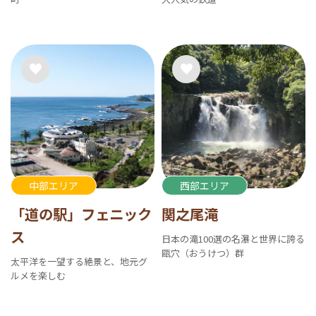
中部エリア
西部エリア
「道の駅」フェニック
関之尾滝
ス
日本の滝100選の名瀑と世界に誇る
甌穴（おうけつ）群
太平洋を一望する絶景と、地元グ
ルメを楽しむ