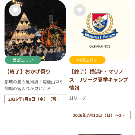
西部エリア
中部エリア
【終了】おかげ祭り
【終了】横浜F・マリノ
ス Jリーグ夏季キャンプ
都城の夏の風物詩！燈籠山車や
情報
御輿の宮入りが見どころ
J1リーグ
2026年7月8日（水）（宵祭
り）～7月9日（木）（本祭
り）
2026年7月12日（日）～25
日（土）