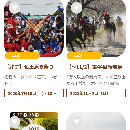
込締切 2025年2月10日
（月） Vol.2
2025年2月22日（土） 申
込締切 2025年2月17日
（月） Vol.3
中部エリア
中部エリア
【終了】佐土原夏祭り
【～11/2】第44回綾競馬
名物の「ダンジリ喧嘩」は必
1万人以上の競馬ファンが盛り上
見！
がる！綾の一大イベント開催
2026年7月18日(土)・19日
2025年11月2日（日）
(日)