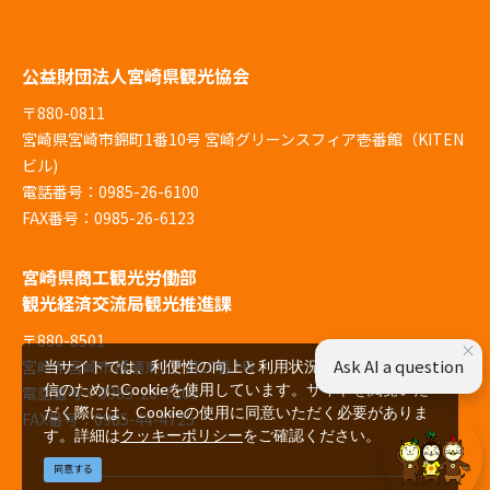
公益財団法人宮崎県観光協会
〒880-0811
宮崎県宮崎市錦町1番10号 宮崎グリーンスフィア壱番館（KITEN
ビル)
電話番号：0985-26-6100
FAX番号：0985-26-6123
宮崎県商工観光労働部
観光経済交流局観光推進課
〒880-8501
×
Ask AI a question
宮崎県宮崎市橘通東2丁目10番1号
当サイトでは、利便性の向上と利用状況の解析、広告配
信のためにCookieを使用しています。サイトを閲覧いた
電話番号：0985-26-7103
だく際には、Cookieの使用に同意いただく必要がありま
FAX番号：0985-44-4725
す。詳細は
クッキーポリシー
をご確認ください。
同意する