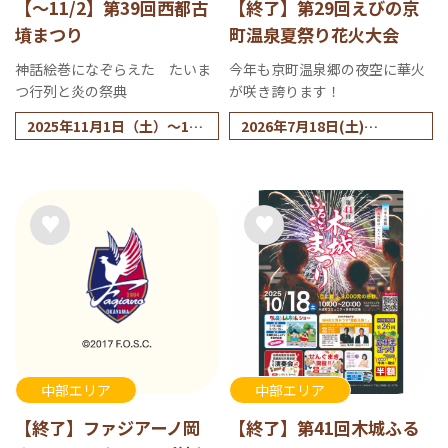
【～11/2】第39回西都古
【終了】第29回えびの京
墳まつり
町温泉夏祭り花火大会
神話絵巻になぞらえた たいま
今年も京町温泉郷の夜空に華火
つ行列と炎の祭典
が咲き誇ります！
2025年11月1日（土）～11
2026年7月18日(土)
月2日（日）
※小雨決行(荒天時は翌日に
※雨天決行。ただし内容は
順延)
変更となる可能性がありま
す。
中部エリア
中部エリア
【終了】ファジアーノ岡
【終了】第41回木城ふる