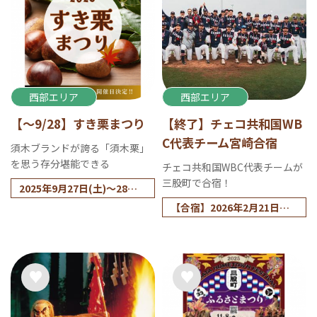
西部エリア
西部エリア
【～9/28】すき栗まつり
【終了】チェコ共和国WB
C代表チーム宮崎合宿
須木ブランドが誇る「須木栗」
を思う存分堪能できる
チェコ共和国WBC代表チームが
三股町で合宿！
2025年9月27日(土)～28日
(日)
【合宿】2026年2月21日
（土）～2月27日（金）
【練習試合】2026年2月22
日・23日（ロッテ二軍）、2
6日（ロッテ一軍）