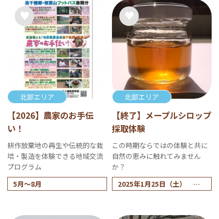
北部エリア
北部エリア
【2026】農家のお手伝
【終了】メープルシロップ
い！
採取体験
耕作放棄地の再生や伝統的な栽
この時期ならではの体験と共に
培・製造を体験できる地域交流
自然の恵みに触れてみません
プログラム
か？
5月～8月
2025年1月25日（土） 申
込締切 受付終了
Vol.1
2025年2月15日（土） 申