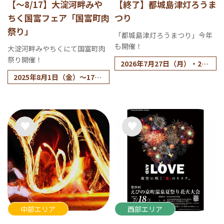
【～8/17】大淀河畔みや
【終了】都城島津灯ろうま
ちく国富フェア「国富町肉
つり
祭り」
「都城島津灯ろうまつり」今年
も開催！
大淀河畔みやちくにて国富町肉
祭り開催！
2026年7月27日（月）・28
日（火）
2025年8月1日（金）～17日
(日)
中部エリア
西部エリア