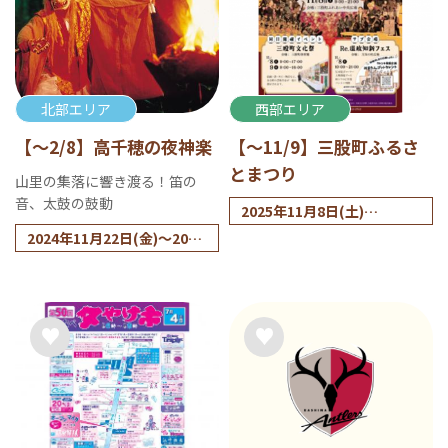
北部エリア
西部エリア
【～2/8】高千穂の夜神楽
【～11/9】三股町ふるさ
とまつり
山里の集落に響き渡る！笛の
音、太鼓の鼓動
2025年11月8日(土)
※小雨決行
2024年11月22日(金)～2025
年2月8日(土)