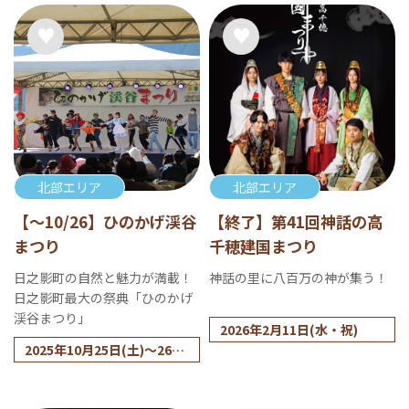
北部エリア
北部エリア
【～10/26】ひのかげ渓谷
【終了】第41回神話の高
まつり
千穂建国まつり
日之影町の自然と魅力が満載！
神話の里に八百万の神が集う！
日之影町最大の祭典「ひのかげ
渓谷まつり」
2026年2月11日(水・祝)
2025年10月25日(土)～26日
(日)