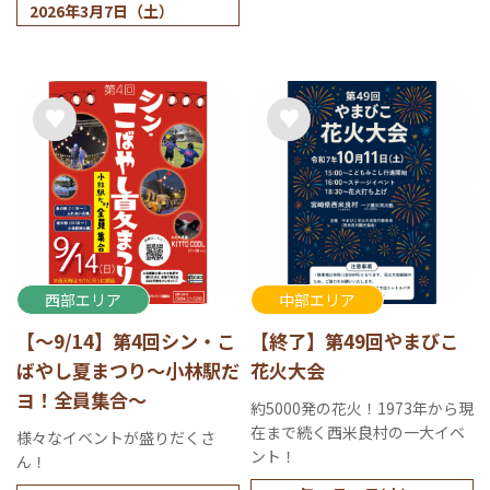
日(日)
2026年3月7日（土）
西部エリア
中部エリア
【～9/14】第4回シン・こ
【終了】第49回やまびこ
ばやし夏まつり～小林駅だ
花火大会
ヨ！全員集合～
約5000発の花火！1973年から現
在まで続く西米良村の一大イベ
様々なイベントが盛りだくさ
ント！
ん！