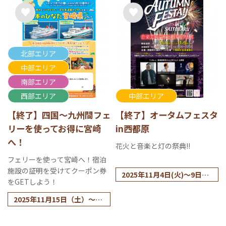
北部エリア
中部エリア
南部エリア
西部エリア
中部エリア
【終了】四国～九州間フェ
【終了】オータムフェスタ
リーを使ってお得に宮崎
in西都原
へ！
花火と音楽と灯の祭典!!
フェリーを使って宮崎へ！宿泊
施設の証明を受けてクーポン券
2025年11月4日(火)～9日
をGETしよう！
(日)
※雨天決行
2025年11月15日（土）～20
26年3月1日（日）
※2025年12月27日（土）～