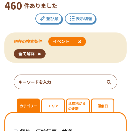
460
件ありました
並び順
表示切替
現在の検索条件
イベント
指
全て解除
定
し
た
条
件
で
検
現在地から
カテゴリー
エリア
開催日
の距離
索