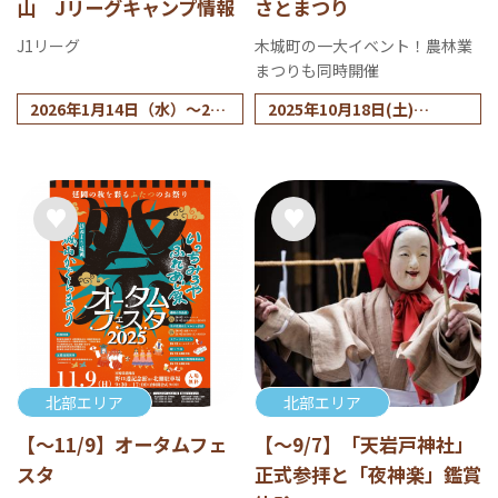
山 Jリーグキャンプ情報
さとまつり
J1リーグ
木城町の一大イベント！農林業
まつりも同時開催
2026年1月14日（水）～2月
2025年10月18日(土)
1日（日）
※少雨決行・雨天時花火大
会のみ延期
北部エリア
北部エリア
【～11/9】オータムフェ
【～9/7】「天岩戸神社」
スタ
正式参拝と「夜神楽」鑑賞