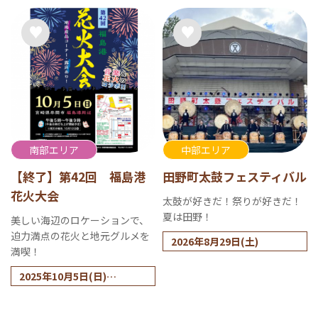
2026年1月4日（日）を除く
南部エリア
中部エリア
【終了】第42回 福島港
田野町太鼓フェスティバル
花火大会
太鼓が好きだ！祭りが好きだ！
夏は田野！
美しい海辺のロケーションで、
迫力満点の花火と地元グルメを
2026年8月29日(土)
満喫！
2025年10月5日(日)
※雨天時は10月12日(日)に
延期