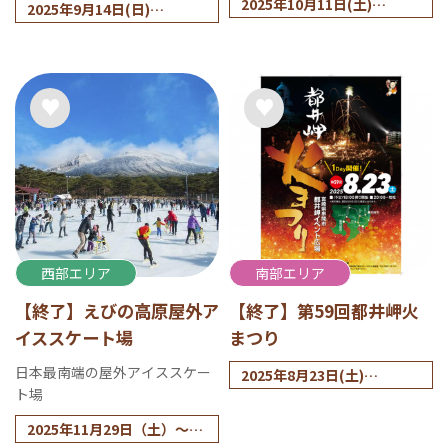
2025年10月11日(土)
2025年9月14日(日)
※雨天時：小雨決行、荒天
※雨天時は9月15日(祝・月)
時は延期または中止となり
に順延
ます。
西部エリア
南部エリア
【終了】えびの高原屋外ア
【終了】第59回都井岬火
イススケート場
まつり
日本最南端の屋外アイススケー
2025年8月23日(土)
ト場
※雨天時は8月24日(日)順延
となります
2025年11月29日（土）～20