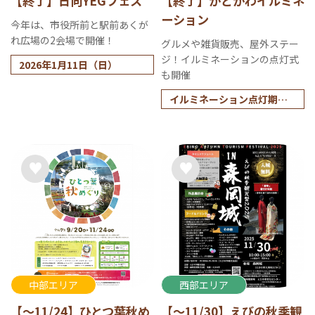
【終了】日向YEGフェス
【終了】かどがわイルミネ
ーション
今年は、市役所前と駅前あくが
れ広場の2会場で開催！
グルメや雑貨販売、屋外ステー
ジ！イルミネーションの点灯式
2026年1月11日（日）
も開催
イルミネーション点灯期間
2025年12月6日（土）～12
月28日（日）
※点灯時間 17：00～21：
30
中部エリア
西部エリア
【～11/24】ひとつ葉秋め
【～11/30】えびの秋季観