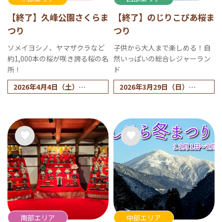
【終了】久峰公園さくらま
【終了】のじりこぴあ桜ま
つり
つり
ソメイヨシノ、ヤマザクラなど
子供から大人まで楽しめる！自
約1,000本の桜が咲き誇る桜の名
然いっぱいの総合レジャーラン
所！
ド
2026年4月4日（土）
2026年3月29日（日）
※悪天候の場合中止するこ
※小雨決行、荒天中止
とがあります。中止の際は
ホームページ等でお知らせ
します。
南部エリア
中部エリア