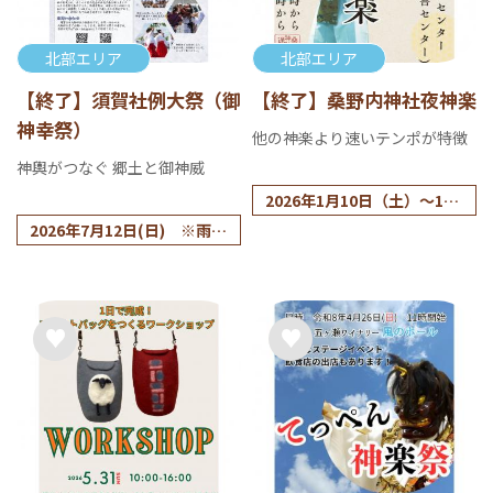
北部エリア
北部エリア
【終了】須賀社例大祭（御
【終了】桑野内神社夜神楽
神幸祭）
他の神楽より速いテンポが特徴
神輿がつなぐ 郷土と御神威
2026年1月10日（土）～11
日（日）
2026年7月12日(日) ※雨天
決行