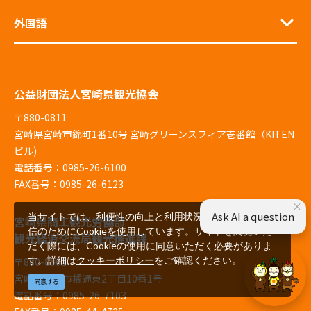
外国語
公益財団法人宮崎県観光協会
〒880-0811
宮崎県宮崎市錦町1番10号 宮崎グリーンスフィア壱番館（KITEN
ビル)
電話番号：0985-26-6100
FAX番号：0985-26-6123
×
Ask AI a question
当サイトでは、利便性の向上と利用状況の解析、広告配
宮崎県商工観光労働部
信のためにCookieを使用しています。サイトを閲覧いた
観光経済交流局観光推進課
だく際には、Cookieの使用に同意いただく必要がありま
す。詳細は
クッキーポリシー
をご確認ください。
〒880-8501
宮崎県宮崎市橘通東2丁目10番1号
同意する
電話番号：0985-26-7103