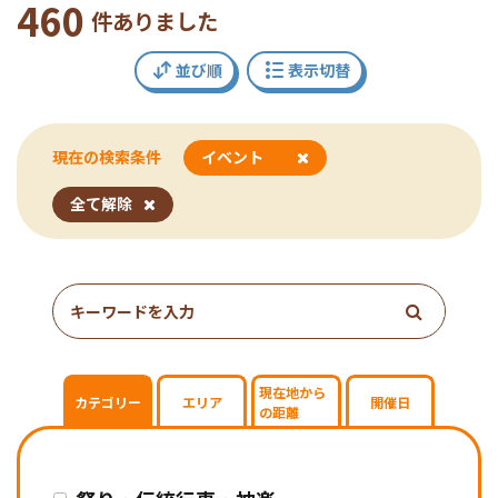
460
件ありました
並び順
表示切替
現在の検索条件
イベント
指
全て解除
定
し
た
条
件
で
検
現在地から
カテゴリー
エリア
開催日
の距離
索