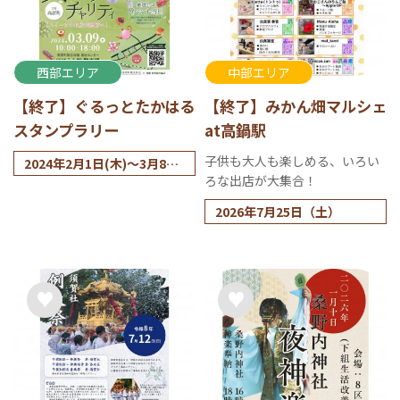
西部エリア
中部エリア
【終了】ぐるっとたかはる
【終了】みかん畑マルシェ
スタンプラリー
at高鍋駅
子供も大人も楽しめる、いろい
2024年2月1日(木)～3月8日
ろな出店が大集合！
(金)【スタンプ回収期間】
2024年3月9日(土)【抽選】
2026年7月25日（土）
抽選受付10時～11時 抽選
12時開始！
2024年3月9日（土）10時～
18時【チャリティースイー
ツイベント】