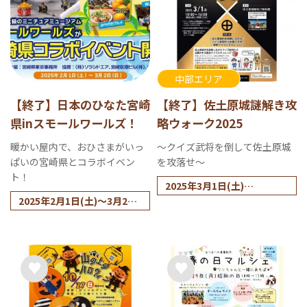
中部エリア
【終了】日本のひなた宮崎
【終了】佐土原城謎解き攻
県inスモールワールズ！
略ウォーク2025
暖かい屋内で、おひさまがいっ
～クイズ武将を倒して佐土原城
ぱいの宮崎県とコラボイベン
を攻落せ～
ト！
2025年3月1日(土)
2025年2月1日(土)～3月2日
※雨天の場合は、翌日延期
(日)