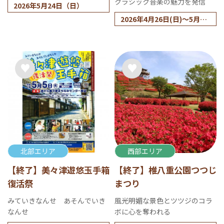
クラシック音楽の魅力を発信
2026年5月24日（日）
2026年4月26日(日)～5月17
日(日)
北部エリア
西部エリア
【終了】美々津遊悠玉手箱
【終了】椎八重公園つつじ
復活祭
まつり
みていきなんせ あそんでいき
風光明媚な景色とツツジのコラ
なんせ
ボに心を奪われる