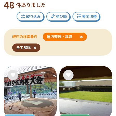
48
件ありました
絞り込み
並び順
表示切替
現在の検索条件
屋内競技・武道
全て解除