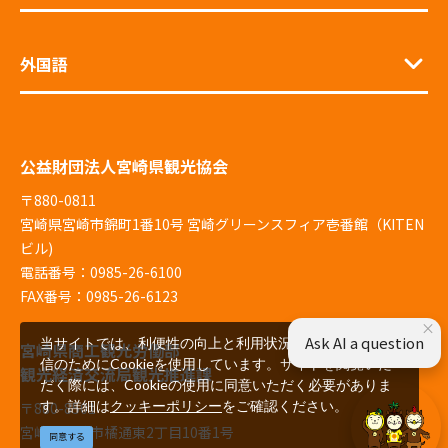
外国語
公益財団法人宮崎県観光協会
〒880-0811
宮崎県宮崎市錦町1番10号 宮崎グリーンスフィア壱番館（KITEN
ビル)
電話番号：0985-26-6100
FAX番号：0985-26-6123
×
Ask AI a question
当サイトでは、利便性の向上と利用状況の解析、広告配
宮崎県商工観光労働部
信のためにCookieを使用しています。サイトを閲覧いた
観光経済交流局観光推進課
だく際には、Cookieの使用に同意いただく必要がありま
す。詳細は
クッキーポリシー
をご確認ください。
〒880-8501
宮崎県宮崎市橘通東2丁目10番1号
同意する