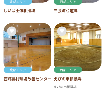
北部エリア
西部エリア
しいば土俵相撲場
三股町弓道場
北部エリア
西部エリア
西郷農村環境改善センター
えびの市相撲場
えびの市相撲場