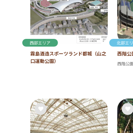
西部エリア
北部エ
霧島酒造スポーツランド都城（山之
西階公
口運動公園）
西階公