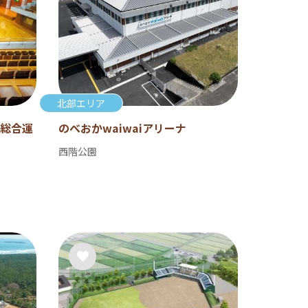
北部エリア
総合運
のべおかwaiwaiアリーナ
西階公園