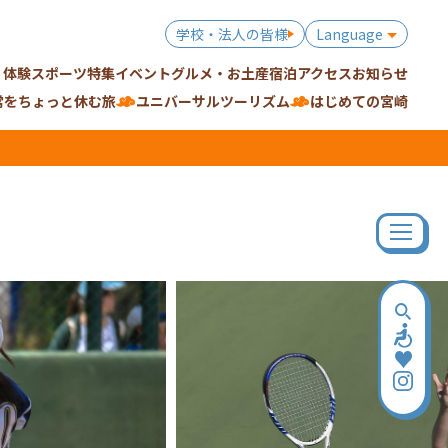
学校・法人の皆様
Language
・体験
スポーツ特集
イベント
グルメ・お土産
宿泊
アクセス
お知らせ
常をちょっと休む旅
ユニバーサルツーリズム
はじめての宮崎