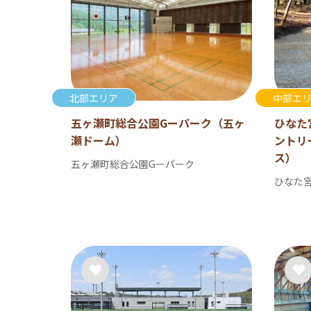
北部エリア
中部エ
五ヶ瀬町総合公園Gーパーク（五ヶ
ひなた
瀬ドーム）
ントリ
ス）
五ヶ瀬町総合公園Gーパーク
ひなた