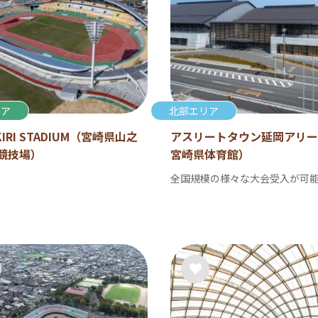
リア
北部エリア
KIRI STADIUM（宮崎県山之
アスリートタウン延岡アリー
競技場）
宮崎県体育館）
全国規模の様々な大会受入が可