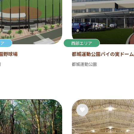
リア
西部エリア
園野球場
都城運動公園パイの実ドーム
園
都城運動公園